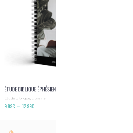
ÉTUDE BIBLIQUE ÉPHÉSIENS
Étude Biblique, Librairie
Plage
9.99
€
–
12.99
€
de
prix :
9.99€