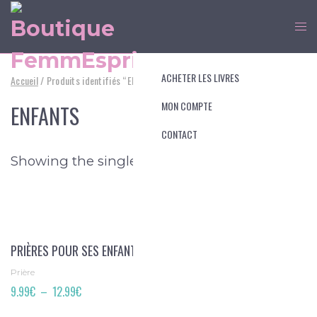
ACHETER LES LIVRES
Accueil
/ Produits identifiés “ENFANTS”
MON COMPTE
ENFANTS
CONTACT
Showing the single result
PRIÈRES POUR SES ENFANTS
Prière
Plage
9.99
€
–
12.99
€
de