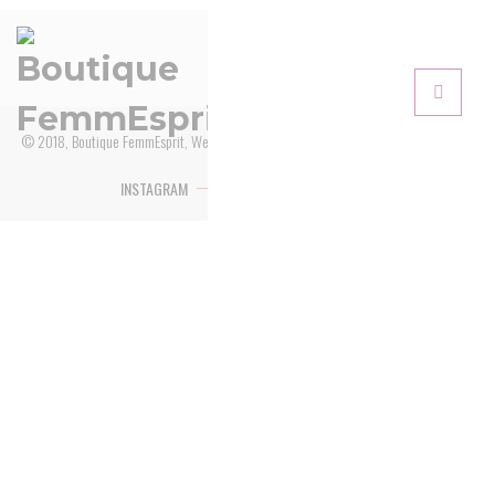
prix :
9.99€
à
12.99€
© 2018, Boutique FemmEsprit, Webmaster : MMentreprise
INSTAGRAM
FACEBOOK
YOUTUBE