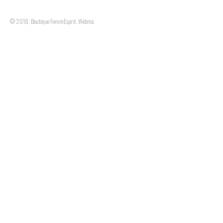
© 2018, Boutique FemmEsprit, Webmaster : MMentreprise