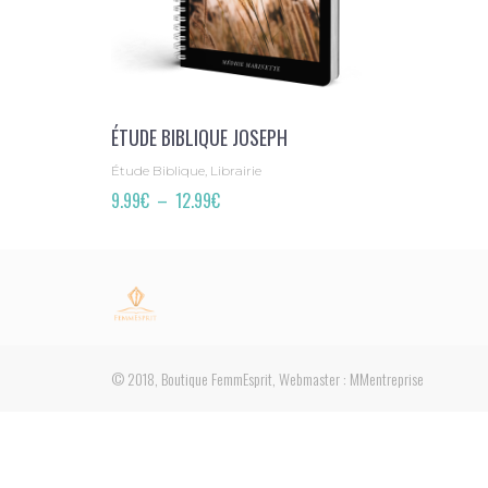
ÉTUDE BIBLIQUE JOSEPH
Étude Biblique, Librairie
Plage
9.99
€
–
12.99
€
de
prix :
9.99€
à
12.99€
© 2018, Boutique FemmEsprit, Webmaster : MMentreprise