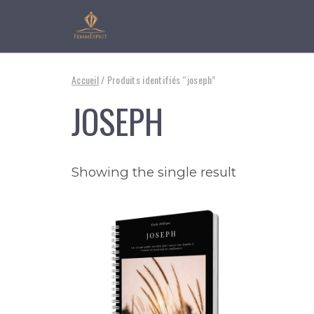
Accueil
/ Produits identifiés “joseph”
JOSEPH
Showing the single result